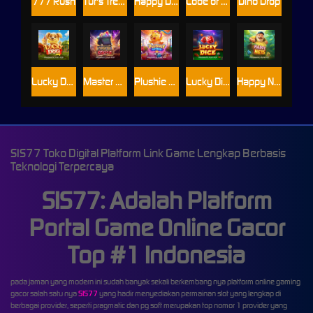
777 Rush
Tut's Treasure Tower
Happy Dragon
Code of Cairo
Dino Drop
Lucky Dog
Master Gems
Plushie Wins
Lucky Dice
Happy Nets
SIS77 Toko Digital Platform Link Game Lengkap Berbasis
Teknologi Terpercaya
SIS77: Adalah Platform
Portal Game Online Gacor
Top #1 Indonesia
pada jaman yang modern ini sudah banyak sekali berkembang nya platform online gaming
gacor salah satu nya
SIS77
yang hadir menyediakan permainan slot yang lengkap di
berbagai provider, seperti pragmatic dan pg soft merupakan top nomor 1 provider yang