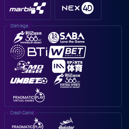
Olahraga
Crash Game