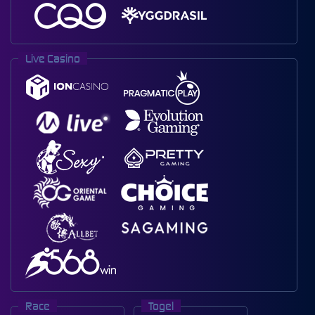
Live Casino
Race
Togel