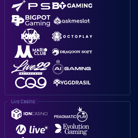
Live Casino