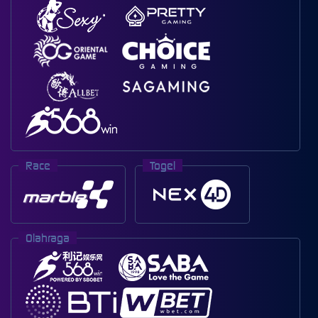
Race
Togel
Olahraga