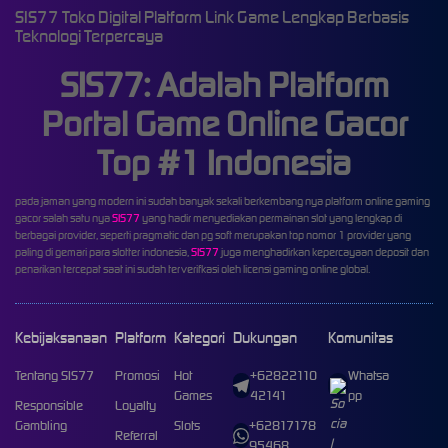
SIS77 Toko Digital Platform Link Game Lengkap Berbasis
Teknologi Terpercaya
SIS77: Adalah Platform
Portal Game Online Gacor
Top #1 Indonesia
pada jaman yang modern ini sudah banyak sekali berkembang nya platform online gaming
gacor salah satu nya
SIS77
yang hadir menyediakan permainan slot yang lengkap di
berbagai provider, seperti pragmatic dan pg soft merupakan top nomor 1 provider yang
paling di gemari para slotter indonesia,
SIS77
juga menghadirkan kepercayaan deposit dan
penarikan tercepat saat ini sudah terverifkasi oleh licensi gaming online global.
Kebijaksanaan
Platform
Kategori
Dukungan
Komunitas
Tentang SIS77
Promosi
Hot
+62822110
Whatsa
Games
42141
pp
Responsible
Loyalty
Gambling
Slots
+62817178
Referral
95468