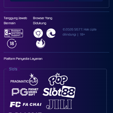
Tanggung Jawab
Browser Yang
Bermain
Didukung
©2026 SIS77. Hak cipta
dilindungi | 18+
Platform Penyedia Layanan
Slots